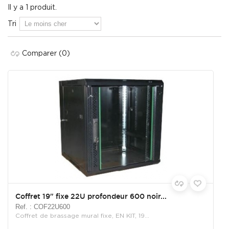
Il y a 1 produit.
Tri
Comparer
(0)
Coffret 19" fixe 22U profondeur 600 noir...
Ref. : COF22U600
Coffret de brassage mural fixe, EN KIT, 19...