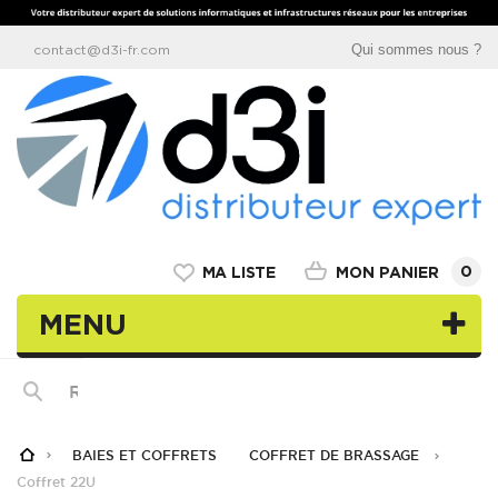
Qui sommes nous ?
contact@d3i-fr.com
0
MON PANIER
MA LISTE
MENU
BAIES ET COFFRETS
COFFRET DE BRASSAGE
Coffret 22U