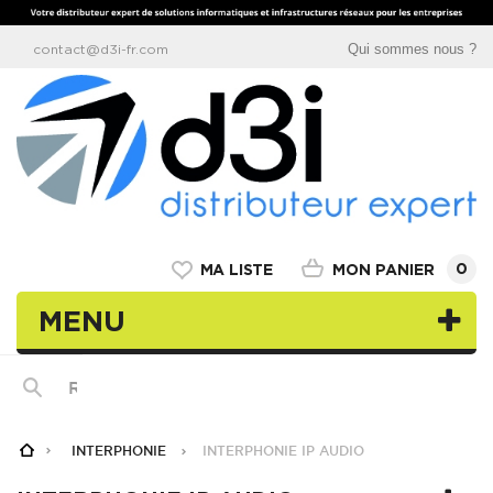
Qui sommes nous ?
contact@d3i-fr.com
0
MON PANIER
MA LISTE
MENU
INTERPHONIE
INTERPHONIE IP AUDIO