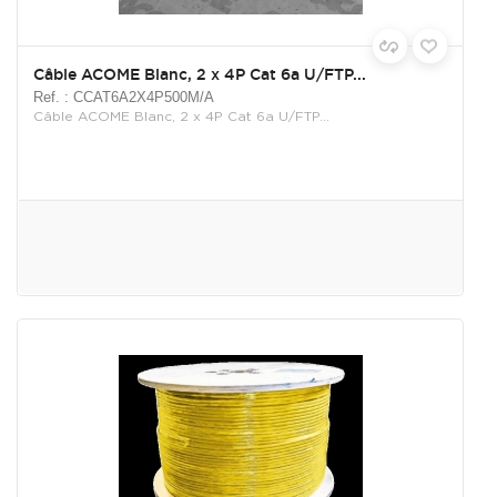
Câble ACOME Blanc, 2 x 4P Cat 6a U/FTP...
Ref. : CCAT6A2X4P500M/A
Câble ACOME Blanc, 2 x 4P Cat 6a U/FTP...