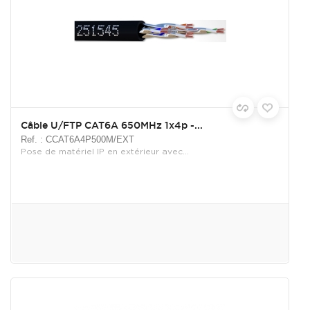
Câble U/FTP CAT6A 650MHz 1x4p -...
Ref. : CCAT6A4P500M/EXT
Pose de matériel IP en extérieur avec...