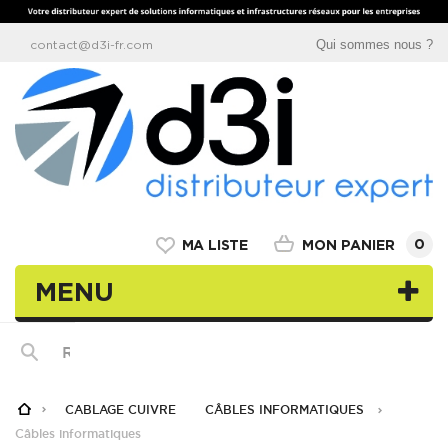
Qui sommes nous ?
contact@d3i-fr.com
0
MON PANIER
MA LISTE
MENU
CABLAGE CUIVRE
CÂBLES INFORMATIQUES
Câbles informatiques