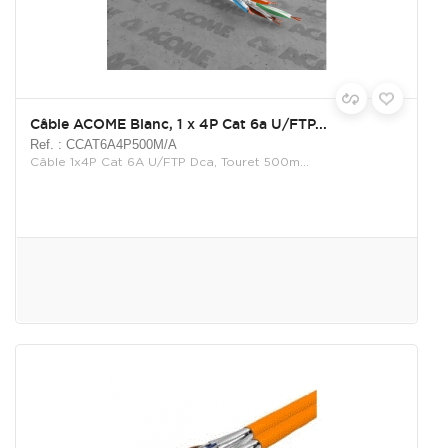
Câble ACOME Blanc, 1 x 4P Cat 6a U/FTP...
Ref. : CCAT6A4P500M/A
Câble 1x4P Cat 6A U/FTP Dca, Touret 500m...