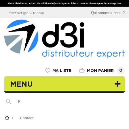
Qui sommes nous ?
contact@d3i-fr.com
0
MON PANIER
MA LISTE
MENU
Contact