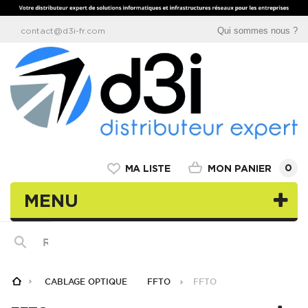
Qui sommes nous ?
contact@d3i-fr.com
0
MON PANIER
MA LISTE
MENU
CABLAGE OPTIQUE
FFTO
FFTO