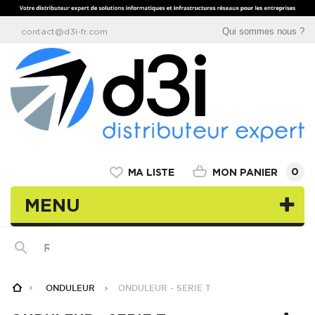
Qui sommes nous ?
contact@d3i-fr.com
0
MON PANIER
MA LISTE
MENU
ONDULEUR
ONDULEUR - SERIE T