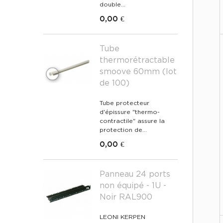
double...
0,00 €
Tube
thermorétractable
smoove 60mm (lot
de 100)
Tube protecteur
d'épissure "thermo-
contractile" assure la
protection de...
0,00 €
Panneau 24 ports
non équipé - 1U -
Noir RAL900
LEONI KERPEN