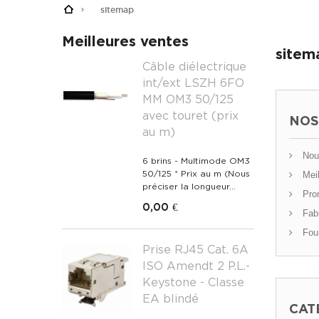
sitemap
Meilleures ventes
sitem
Câble diélectrique
int/ext LSZH 6FO
MM OM3 50/125
avec touret (prix
NOS
au m)
Nouv
6 brins - Multimode OM3
Meil
50/125 * Prix au m (Nous
préciser la longueur...
Pro
0,00 €
Fabr
Four
Prise RJ45 Cat. 6A
ISO Amendt 2 P.L.-
Keystone - Classe
EA blindé
CAT