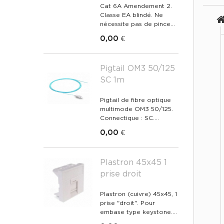
Cat 6A Amendement 2.
Classe EA blindé. Ne
nécessite pas de pince...
0,00 €
Pigtail OM3 50/125
SC 1m
Pigtail de fibre optique
multimode OM3 50/125.
Connectique : SC....
0,00 €
Plastron 45x45 1
prise droit
Plastron (cuivre) 45x45, 1
prise "droit". Pour
embase type keystone....