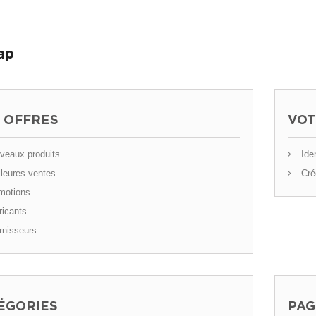
ap
 OFFRES
VOT
eaux produits
Iden
leures ventes
Cré
motions
icants
nisseurs
ÉGORIES
PAG