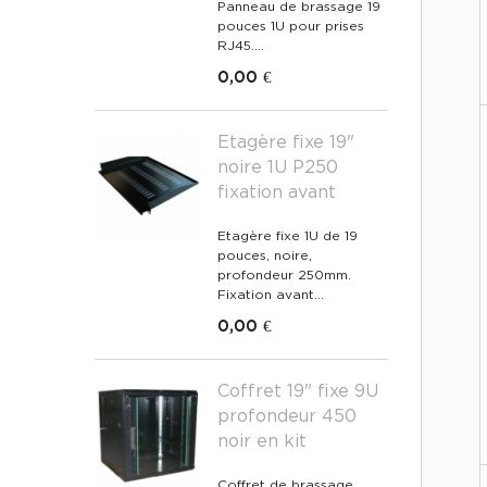
Panneau de brassage 19
pouces 1U pour prises
RJ45....
0,00 €
Etagère fixe 19"
noire 1U P250
fixation avant
Etagère fixe 1U de 19
pouces, noire,
profondeur 250mm.
Fixation avant...
0,00 €
Coffret 19" fixe 9U
profondeur 450
noir en kit
Coffret de brassage