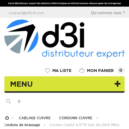
Qui sommes nous ?
contact@d3i-fr.com
0
MON PANIER
MA LISTE
MENU
CABLAGE CUIVRE
CORDONS CUIVRE
Cordons de brassage
Cordon Cat6A S/FTP Gris 1m (500 Mhz)