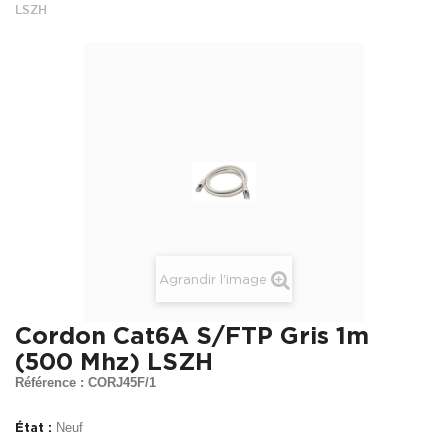
LSZH
Agrandir l'image
Cordon Cat6A S/FTP Gris 1m
(500 Mhz) LSZH
Référence : CORJ45F/1
État :
Neuf