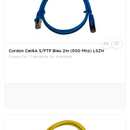
Cordon Cat6A S/FTP Bleu 2m (500 Mhz) LSZH
Classe Ea / Catégorie 6A standard...