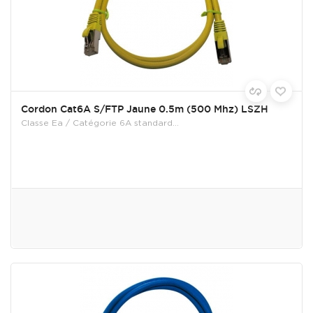
Cordon Cat6A S/FTP Jaune 0.5m (500 Mhz) LSZH
Classe Ea / Catégorie 6A standard...