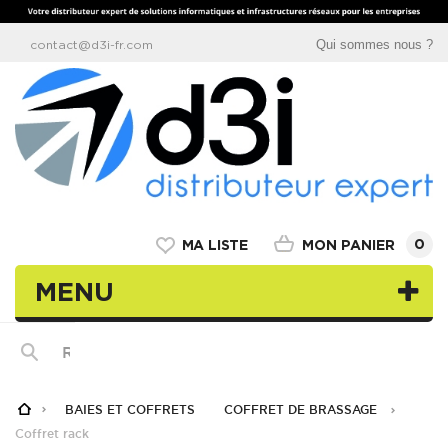
Qui sommes nous ?
contact@d3i-fr.com
0
MON PANIER
MA LISTE
MENU
BAIES ET COFFRETS
COFFRET DE BRASSAGE
Coffret rack