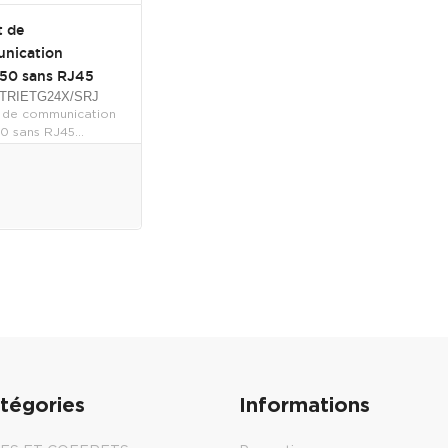
t de
nication
50 sans RJ45
 CTRIETG24X/SRJ
t de communication
 sans RJ45...
tégories
Informations