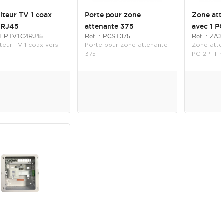
iteur TV 1 coax
Porte pour zone
Zone at
 RJ45
attenante 375
avec 1 P
 REPTV1C4RJ45
Ref. : PCST375
Ref. : ZA
teur TV 1 coax vers
Porte pour zone attenante
Zone att
375
PC 2P+T n