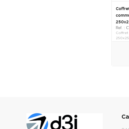
Coffre
commu
250x2
Ref. :
Coffre
250x250
Ca