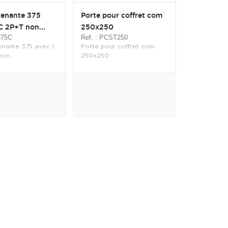
tenante 375
Porte pour coffret com
C 2P+T non...
250x250
375C
Ref. : PCST250
enante 375 avec 1
Porte pour coffret com
on...
250x250