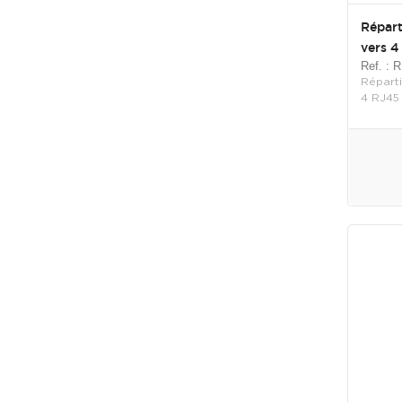
Répart
vers 4
Ref. :
Réparti
4 RJ45