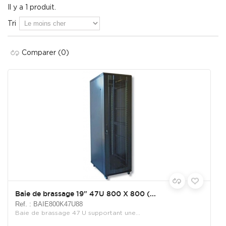
Il y a 1 produit.
Tri
Comparer
(0)
Baie de brassage 19" 47U 800 X 800 (...
Ref. : BAIE800K47U88
Baie de brassage 47 U supportant une...