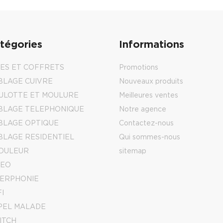
tégories
Informations
IES ET COFFRETS
Promotions
BLAGE CUIVRE
Nouveaux produits
ULOTTE ET MOULURE
Meilleures ventes
BLAGE TELEPHONIQUE
Notre agence
BLAGE OPTIQUE
Contactez-nous
BLAGE RESIDENTIEL
Qui sommes-nous
DULEUR
sitemap
DEO
TERPHONIE
I
PEL MALADE
ITCH