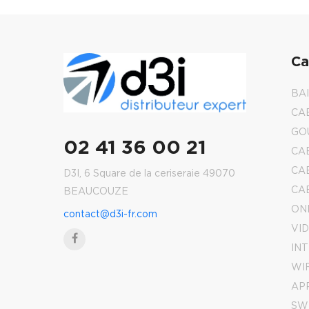
Ca
BA
CA
GO
02 41 36 00 21
CA
CA
D3I, 6 Square de la ceriseraie 49070
CA
BEAUCOUZE
ON
contact@d3i-fr.com
VI
IN
WIF
AP
SW