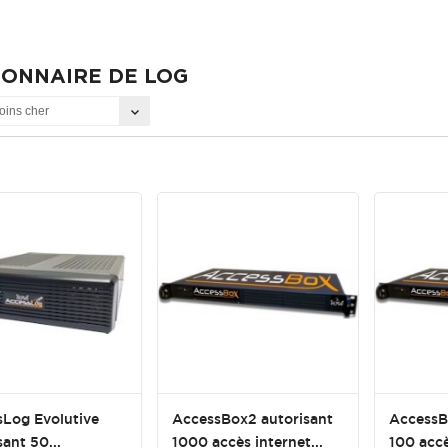
IONNAIRE DE LOG
oins cher
Log Evolutive
AccessBox2 autorisant
AccessB
sant 50...
1000 accès internet...
100 accè