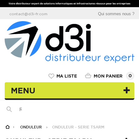
Qui sommes nous ?
contact@d3i-fr.com
0
MON PANIER
MA LISTE
MENU
ONDULEUR
ONDULEUR - SERIE TSARM