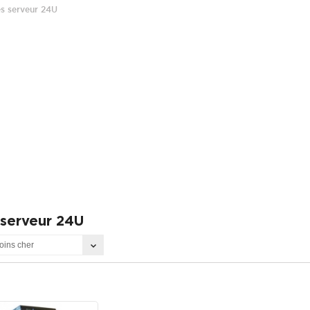
es serveur 24U
 serveur 24U
oins cher