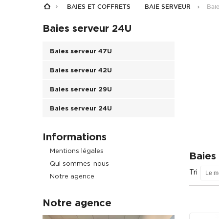
BAIES ET COFFRETS
BAIE SERVEUR
Bai
Baies serveur 24U
Baies serveur 47U
Baies serveur 42U
Baies serveur 29U
Baies serveur 24U
Informations
Mentions légales
Baies
Qui sommes-nous
Tri
Le m
Notre agence
Notre agence