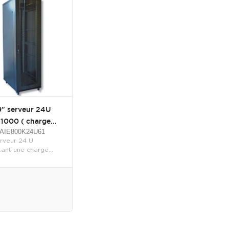
9" serveur 24U
1000 ( charge...
 BAIE800K24U61
rveur 24 U
ant une charge...