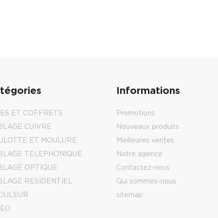
tégories
Informations
IES ET COFFRETS
Promotions
BLAGE CUIVRE
Nouveaux produits
ULOTTE ET MOULURE
Meilleures ventes
BLAGE TELEPHONIQUE
Notre agence
BLAGE OPTIQUE
Contactez-nous
BLAGE RESIDENTIEL
Qui sommes-nous
DULEUR
sitemap
DEO