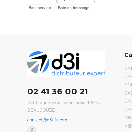
Baie serveur
Baie de brassage
Ca
BA
CA
GO
02 41 36 00 21
CA
CA
D3I, 6 Square de la ceriseraie 49070
CA
BEAUCOUZE
ON
contact@d3i-fr.com
VI