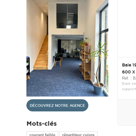
Baie 1
600 X 
Ref. :
Baie se
support
DÉCOUVREZ NOTRE AGENCE
Mots-clés
courant faible
répartiteur cuivre